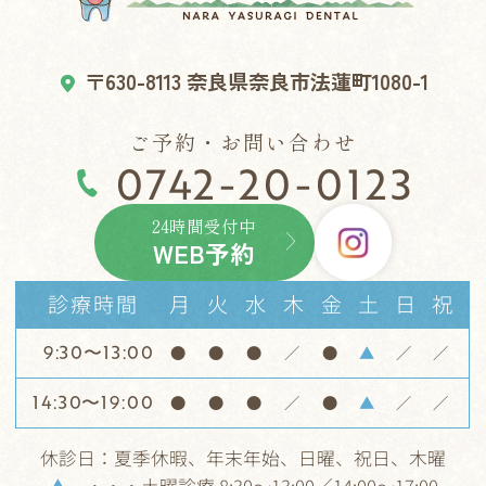
〒630-8113 奈良県奈良市法蓮町1080-1
ご予約・お問い合わせ
0742-20-0123
24時間受付中
WEB予約
診療時間
月
火
水
木
金
土
日
祝
9:30〜13:00
●
●
●
／
●
▲
／
／
14:30〜19:00
●
●
●
／
●
▲
／
／
休診日：夏季休暇、年末年始、日曜、祝日、木曜
▲
・・・土曜診療 8:30～13:00／14:00～17:00